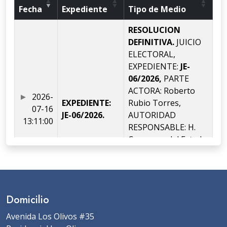
Fecha
Expediente
Tipo de Medio
RESOLUCION
DEFINITIVA.
JUICIO
ELECTORAL,
EXPEDIENTE:
JE-
06/2026,
PARTE
ACTORA: Roberto
2026-
EXPEDIENTE:
Rubio Torres,
07-16
JE-06/2026.
AUTORIDAD
13:11:00
RESPONSABLE: H.
Congreso del Estado
de Colima,
MAGISTRADA
PONENTE: Ayizde
Anguiano Polanco.
Domicilio
RESOLUCION DE
Avenida Los Olivos #35
ADMISION,
JUICIO