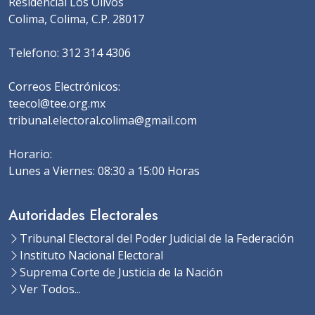
Residencial Los Olivos
ELECTORAL,
Colima, Colima, C.P. 28017
EXPEDIENTE No:
JE-
2026-
EXPEDIENTE:
06/2026,
ACTOR:
06-30
Telefono:
312 314 4306
JE-06/2026.
Roberto Rubio
13:11:00
Torres, AUTORIDAD
Correos Electrónicos:
RESPONSABLE: El H.
teecol@tee.org.mx
Congreso del Estado
tribunal.electoral.colima@gmail.com
de Colima.
Horario:
RESOLUCION
Lunes a Viernes: 08:30 a 15:00 Horas
DEFINITIVA.
PROCEDIMIENTO
ESPECIAL
Autoridades Electorales
SANCIONADOR,
Tribunal Electoral del Poder Judicial de la Federación
EXPEDIENTE:
PES-
Instituto Nacional Electoral
05/2026
,
Suprema Corte de Justicia de la Nación
DENUNCIANTE:
Ver Todos...
Rogelio Agustín
2026-
Velasco Alcalá,